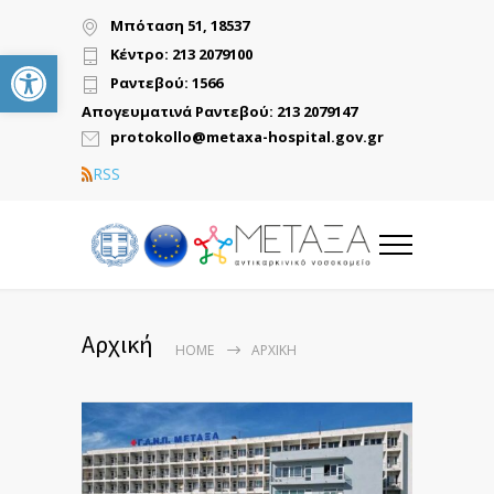
Μπόταση 51, 18537
Ανοίξτε τη γραμμή εργαλείων
Κέντρο: 213 2079100
Ραντεβού: 1566
Απογευματινά Ραντεβού: 213 2079147
protokollo@metaxa-hospital.gov.gr
RSS
Αρχική
HOME
ΑΡΧΙΚΉ