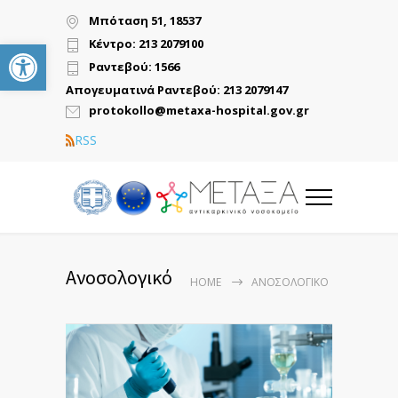
Μπόταση 51, 18537
Ανοίξτε τη γραμμή εργαλείων
Κέντρο: 213 2079100
Ραντεβού: 1566
Απογευματινά Ραντεβού: 213 2079147
protokollo@metaxa-hospital.gov.gr
RSS
Ανοσολογικό
HOME
ΑΝΟΣΟΛΟΓΙΚΌ