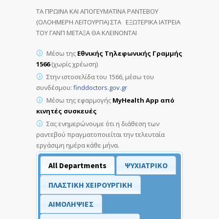
ΤΑ ΠΡΩΙΝΑ ΚΑΙ ΑΠΟΓΕΥΜΑΤΙΝΑ ΡΑΝΤΕΒΟΥ
(ΟΛΟΗΜΕΡΗ ΛΕΙΤΟΥΡΓΙΑ) ΣΤΑ ΕΞΩΤΕΡΙΚΑ ΙΑΤΡΕΙΑ
ΤΟΥ ΓΑΝΠ ΜΕΤΑΞΑ ΘΑ ΚΛΕΙΝΟΝΤΑΙ
Μέσω της
Εθνικής Τηλεφωνικής Γραμμής
1566
(χωρίς χρέωση)
Στην ιστοσελίδα του 1566, μέσω του
συνδέσμου:
finddoctors.gov.gr
Μέσω της εφαρμογής
MyHealth App
από
κινητές συσκευές
Σας ενημερώνουμε ότι η διάθεση των
ραντεβού πραγματοποιείται την τελευταία
εργάσιμη ημέρα κάθε μήνα.
All Departments
ΨΥΧΙΑΤΡΙΚΟ
ΠΛΑΣΤΙΚΗ ΧΕΙΡΟΥΡΓΙΚΗ
ΑΙΜΟΛΗΨΙΕΣ