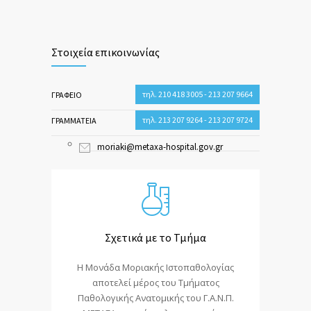
Στοιχεία επικοινωνίας
τηλ. 210 418 3005 - 213 207 9664
ΓΡΑΦΕΙΟ
τηλ. 213 207 9264 - 213 207 9724
ΓΡΑΜΜΑΤΕΙΑ
moriaki@metaxa-hospital.gov.gr
Σχετικά με το Τμήμα
Η Μονάδα Μοριακής Ιστοπαθολογίας
αποτελεί μέρος του Τμήματος
Παθολογικής Ανατομικής του Γ.Α.Ν.Π.