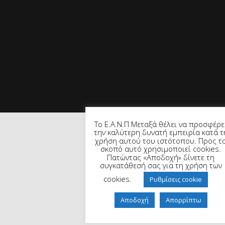
Το Ε.Α.Ν.Π Μεταξά θέλει να προσφέρε
την καλύτερη δυνατή εμπειρία κατά τ
χρήση αυτού του ιστότοπου. Προς τ
σκοπό αυτό χρησιμοποιεί cookies.
Πατώντας «Αποδοχή» δίνετε τη
συγκατάθεσή σας για τη χρήση των
cookies.
Ρυθμίσεις cookie
Αποδοχή
Απορρίπτω