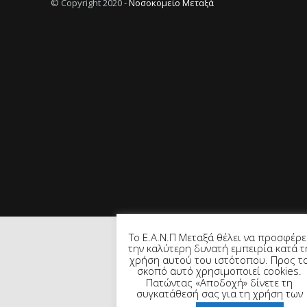
© Copyright 2020 -
Νοσοκομείο Μεταξά
Το Ε.Α.Ν.Π Μεταξά θέλει να προσφέρε
την καλύτερη δυνατή εμπειρία κατά τ
χρήση αυτού του ιστότοπου. Προς τ
σκοπό αυτό χρησιμοποιεί cookies.
Πατώντας «Αποδοχή» δίνετε τη
συγκατάθεσή σας για τη χρήση των