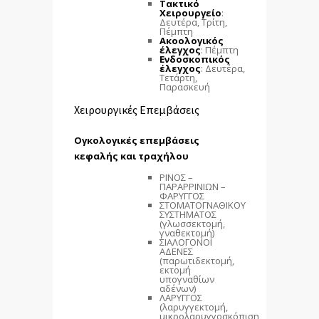
Τακτικό
Χειρουργείο
:
Δευτέρα, Τρίτη,
Πέμπτη
Ακοολογικός
έλεγχος
: Πέμπτη
Ενδοσκοπικός
έλεγχος
: Δευτέρα,
Τετάρτη,
Παρασκευή
Χειρουργικές Επεμβάσεις
Ογκολογικές επεμβάσεις
κεφαλής και τραχήλου
ΡΙΝΟΣ –
ΠΑΡΑΡΡΙΝΙΩΝ –
ΦΑΡΥΓΓΟΣ
ΣΤΟΜΑΤΟΓΝΑΘΙΚΟΥ
ΣΥΣΤΗΜΑΤΟΣ
(γλωσσεκτομή,
γναθεκτομή)
ΣΙΑΛΟΓΟΝΟΙ
ΑΔΕΝΕΣ
(παρωτιδεκτομή,
εκτομή
υπογναθίων
αδένων)
ΛΑΡΥΓΓΟΣ
(λαρυγγεκτομή,
μικρολαρυγγοσκόπιση