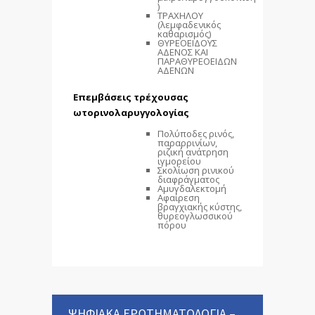
)
ΤΡΑΧΗΛΟΥ
(λεμφαδενικός
καθαρισμός)
ΘΥΡΕΟΕΙΔΟΥΣ
ΑΔΕΝΟΣ ΚΑΙ
ΠΑΡΑΘΥΡΕΟΕΙΔΩΝ
ΑΔΕΝΩΝ
Επεμβάσεις τρέχουσας
ωτορινολαρυγγολογίας
Πολύποδες ρινός,
παραρρινίων,
ριζική ανάτρηση
ιγμορείου
Σκολίωση ρινικού
διαφράγματος
Αμυγδαλεκτομή
Αφαίρεση
βραγχιακής κύστης,
θυρεογλωσσικού
πόρου
ΨΗΦΙΑΚΑ ΕΡΩΤΗΜΑΤΟΛΟΓΙΑ –