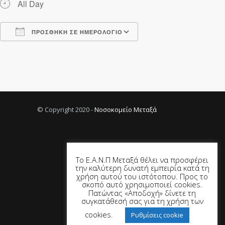
All Day
ΠΡΟΣΘΉΚΗ ΣΕ ΗΜΕΡΟΛΌΓΙΟ
Λήψη ICS
Ημερολόγιο Google
© Copyright 2020 -
Νοσοκομείο Μεταξά
Το Ε.Α.Ν.Π Μεταξά θέλει να προσφέρει
την καλύτερη δυνατή εμπειρία κατά τη
χρήση αυτού του ιστότοπου. Προς το
σκοπό αυτό χρησιμοποιεί cookies.
Πατώντας «Αποδοχή» δίνετε τη
συγκατάθεσή σας για τη χρήση των
cookies.
Ρυθμίσεις cookie