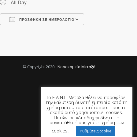
All Day
ΠΡΟΣΘΉΚΗ ΣΕ ΗΜΕΡΟΛΌΓΙΟ
Λήψη ICS
Ημερολόγιο Google
© Copyright 2020 -
Νοσοκομείο Μεταξά
Το Ε.Α.Ν.Π Μεταξά θέλει να προσφέρει
την καλύτερη δυνατή εμπειρία κατά τη
χρήση αυτού του ιστότοπου. Προς το
σκοπό αυτό χρησιμοποιεί cookies.
Πατώντας «Αποδοχή» δίνετε τη
συγκατάθεσή σας για τη χρήση των
cookies.
Ρυθμίσεις cookie