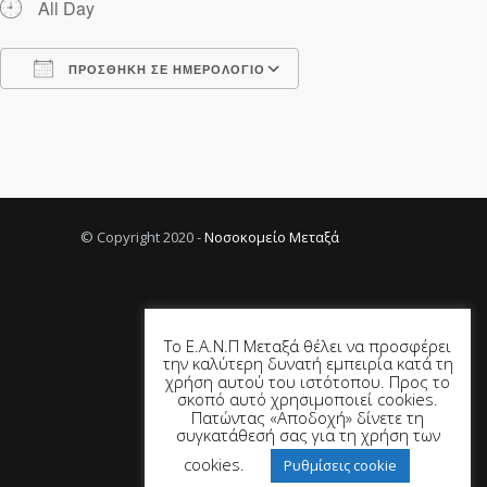
All Day
ΠΡΟΣΘΉΚΗ ΣΕ ΗΜΕΡΟΛΌΓΙΟ
Λήψη ICS
Ημερολόγιο Google
© Copyright 2020 -
Νοσοκομείο Μεταξά
Το Ε.Α.Ν.Π Μεταξά θέλει να προσφέρει
την καλύτερη δυνατή εμπειρία κατά τη
χρήση αυτού του ιστότοπου. Προς το
σκοπό αυτό χρησιμοποιεί cookies.
Πατώντας «Αποδοχή» δίνετε τη
συγκατάθεσή σας για τη χρήση των
cookies.
Ρυθμίσεις cookie