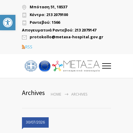
Μπόταση 51, 18537
Ανοίξτε τη γραμμή εργαλείων
Κέντρο: 213 2079100
Ραντεβού: 1566
Απογευματινά Ραντεβού: 213 2079147
protokollo@metaxa-hospital.gov.gr
RSS
Archives
HOME
ARCHIVES
30/07/2026