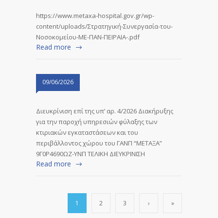
https://www.metaxa-hospital.gov.gr/wp-
content/uploads/Στρατηγική-Συνεργασία-του-
Νοσοκομείου-ΜΕ-ΠΑΝ-ΠΕΙΡΑΙΑ-.pdf
Read more
09/06/2026
Διευκρίνιση επί της υπ’ αρ. 4/2026 Διακήρυξης
για την παροχή υπηρεσιών φύλαξης των
κτιριακών εγκαταστάσεων και του
περιβάλλοντος χώρου του ΓΑΝΠ “ΜΕΤΑΞΑ”
9Γ0Ρ4690ΩΖ-ΥΝΠ ΤΕΛΙΚΗ ΔΙΕΥΚΡΙΝΙΣΗ
Read more
1
2
3
›
»