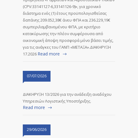
(CPV:33141127-6,33141126-9)», για χρονικό
διάστημα ενός (1) έτους προϋπολογισθείσας
δαπάνης 209.052,38€ άνευ ΦΠΑ και 236.229,19€
συμπεριλαμβανομένου ΦΠΑ, με κριτήριο
κατακύρωσης την πλέον συμφέρουσα από
οικονομική άποψη προσφορά μόνο βάσει τιμής,
για τις ανάγκες του ΓΑΝΠ «ΜΕΤΑΞΑ».ΔΙΑΚΗΡΥΞΗ
Read more
17.2026
07/07/2026
ΔΙΑΚΗΡΥΞΗ 13/2026 για την ανάδειξη αναδόχου
Υπηρεσιών Λογιστικής Υποστήριξης.
Read more
29/06/2026