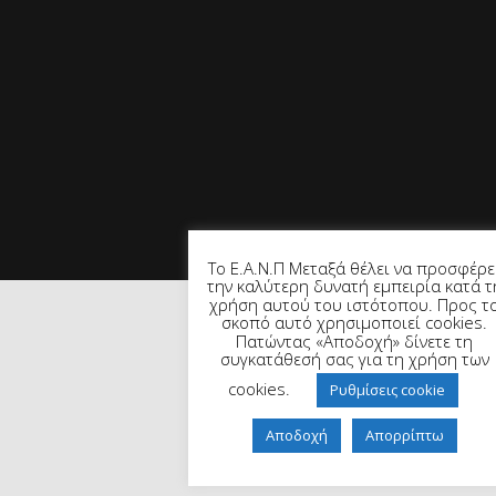
Το Ε.Α.Ν.Π Μεταξά θέλει να προσφέρε
την καλύτερη δυνατή εμπειρία κατά τ
χρήση αυτού του ιστότοπου. Προς τ
σκοπό αυτό χρησιμοποιεί cookies.
Πατώντας «Αποδοχή» δίνετε τη
συγκατάθεσή σας για τη χρήση των
cookies.
Ρυθμίσεις cookie
Αποδοχή
Απορρίπτω