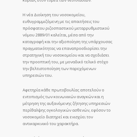
κυρίως στον τομέα των νεοπλασιών.
Η νέα Διοίκηση του νοσοκομείου,
ευθυγραμμιζόμενη με τις απαιτήσεις του
πρόσφατου ριζοσπαστικού μεταρρυθμιστικού
νόμου 2889/01 καλείται, μέσα από την
καταγραφή και την αξιοποίηση της υπάρχουσας
πραγματικότητας να επαναπροσδιορίσει την
στρατηγική του νοσοκομείου και να σχεδιάσει
την προοπτική του, με μοναδικό τελικό στόχο
την βελτιστοποίηση των παρεχόμενων
υπηρεσιών του.
Αφετηρία κάθε πρωτοβουλίας αποτελούν ο
εντοπισμός των κοινωνικών αναγκών και η
μέτρηση της αυξανόμενης ζήτησης υπηρεσιών
περίθαλψης ογκολογικών ασθενών, εφόσον το
νοσοκομείο διατηρεί και ενισχύει τον
αντικαρκινικό του χαρακτήρα.