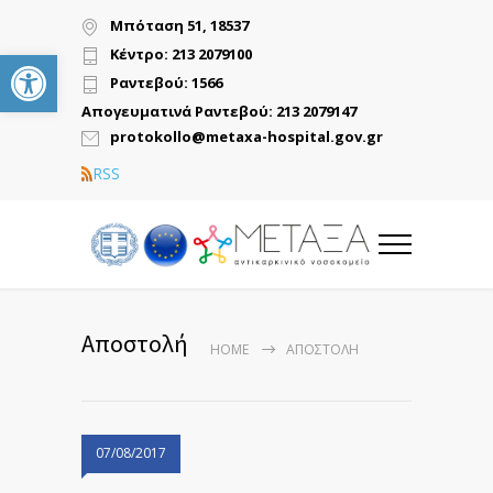
Μπόταση 51, 18537
Ανοίξτε τη γραμμή εργαλείων
Κέντρο: 213 2079100
Ραντεβού: 1566
Απογευματινά Ραντεβού: 213 2079147
protokollo@metaxa-hospital.gov.gr
RSS
Αποστολή
HOME
ΑΠΟΣΤΟΛΉ
07/08/2017