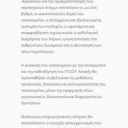
«Εργαλεία» για την πραγματοποίηση των
στρατηγικών στόχων αποτελούν οι, ως ένα
βαθμό, οι ικανοποιητικές δομές του
νοσοκομείου, η πολύχρονη και εξειδικευμένη
εμπειρία των στελεχών, η υφιστάμενη και
αναμφισβήτητη τεχνογνωσία, η ορθολογική
διαχείριση των πόρων, η κινητοποίηση του
ανθρώπινου δυναμικού και η αξιοποίηση των
νέων τεχνολογιών.
Η Διοίκηση του νοσοκομείου με την συνεργασία
και την καθοδήγηση του Γ΄Π.Ε.ΣΥ. Αττικής θα
προσπαθήσει να βελτιώσει τις μεθόδους
οργάνωσης, διοίκησης και λειτουργικότητας του
νοσοκομείου, μέσω της εφαρμογής νέων
οργανωτικών, διοικητικών και διαχειριστικών
προτύπων.
Ιδιαίτερους επιχειρησιακούς στόχους θα
αποτελέσουν, ο συνεχής εκσυγχρονισμός του