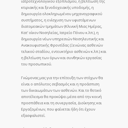
ιατροτεχνολογικού εξοπλισμού, η βελτίωση της
κτιριακής και ξενοδοχειακής υποδομής, η
δημιουργία ολοκληρωμένου μηχανογραφικού
συστήματος, η ενίσχυση των υφιστάμενων
διατομεακών τμημάτων (Κλινική Μιας Ημέρας,
Κατ’ οίκον Νοσηλείας, Ιατρείο Πόνου κ.λπ.), η
δημιουργία νέων υπηρεσιών Νοσηλευτικής και
Ανακουφιστικής Φροντίδας (Ξενώνας ασθενών
τελικού σταδίου, εντευκτήριο ασθενών κ.λπ.) και
η βελτίωση των όρων και συνθηκών εργασίας
του προσωπικού.
Γνώμονας μας για την επίτευξη των στόχων θα
είναι ο απόλυτος σεβασμός και η προάσπιση
των δικαιωμάτων των ασθενών. Και το θετικό
αποτέλεσμα θα προκύψει μέσα από την κοινή
προσπάθεια και τη συνεργασία, Διοίκησης και
Εργαζομένων, που φαίνεται ήδη ότι έχουν
εξασφαλιστεί.