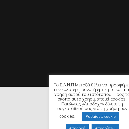
Το Ε.Α.Ν.Π Μεταξά θέλει να προσφέρε
την καλύτερη δυνατή εμπειρία κατά τ
χρήση αυτού του ιστότοπου. Προς τ
σκοπό αυτό χρησιμοποιεί cookies.
Πατώντας «Αποδοχή» δίνετε τη
συγκατάθεσή σας για τη χρήση των
cookies.
Ρυθμίσεις cookie
Αποδοχή
Απορρίπτω