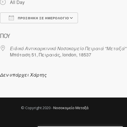
All Day
ΠΡΟΣΘΉΚΗ ΣΕ ΗΜΕΡΟΛΌΓΙΟ
Λήψη ICS
Ημερολόγιο Google
ΠΟΎ
Ειδικό Αντικαρκινικό Νοσοκομείο Πειραιά "Μεταξά"
Μπόταση 51, Πειραιάς, london, 18537
Δεν υπάρχει Χάρτης
© Copyright 2020 -
Νοσοκομείο Μεταξά