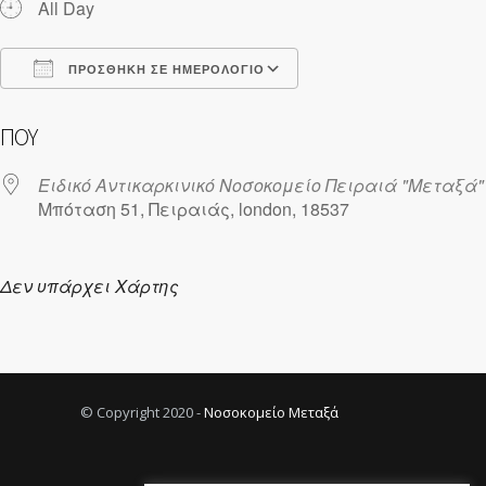
All Day
ΠΡΟΣΘΉΚΗ ΣΕ ΗΜΕΡΟΛΌΓΙΟ
Λήψη ICS
Ημερολόγιο Google
ΠΟΎ
Ειδικό Αντικαρκινικό Νοσοκομείο Πειραιά "Μεταξά"
Μπόταση 51, Πειραιάς, london, 18537
Δεν υπάρχει Χάρτης
© Copyright 2020 -
Νοσοκομείο Μεταξά