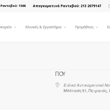
Απογευματινά Ραντεβού: 213 2079147
Ραντεβού: 1566
κομείο
Κλινικές & Εργαστήρια
Προμήθειες
Ε
ΠΟΎ
Ειδικό Αντικαρκινικό Ν
Μπόταση 51, Πειραιάς, l