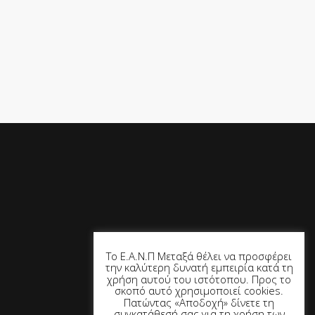
Outlook Live
Το Ε.Α.Ν.Π Μεταξά θέλει να προσφέρει
την καλύτερη δυνατή εμπειρία κατά τη
χρήση αυτού του ιστότοπου. Προς το
σκοπό αυτό χρησιμοποιεί cookies.
Πατώντας «Αποδοχή» δίνετε τη
συγκατάθεσή σας για τη χρήση των