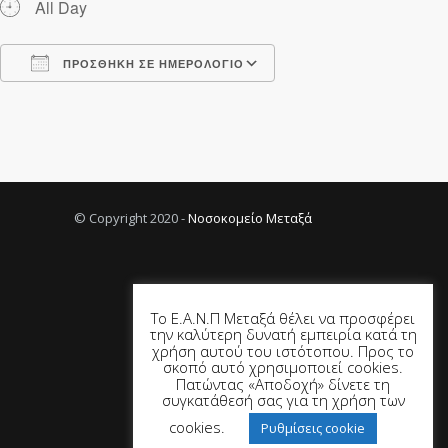
All Day
ΠΡΟΣΘΉΚΗ ΣΕ ΗΜΕΡΟΛΌΓΙΟ
Λήψη ICS
Ημερολόγιο Google
© Copyright 2020 -
Νοσοκομείο Μεταξά
Το Ε.Α.Ν.Π Μεταξά θέλει να προσφέρει
την καλύτερη δυνατή εμπειρία κατά τη
χρήση αυτού του ιστότοπου. Προς το
σκοπό αυτό χρησιμοποιεί cookies.
Πατώντας «Αποδοχή» δίνετε τη
συγκατάθεσή σας για τη χρήση των
cookies.
Ρυθμίσεις cookie