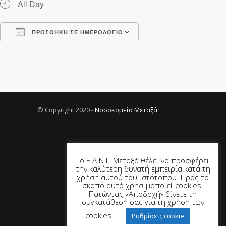
All Day
ΠΡΟΣΘΉΚΗ ΣΕ ΗΜΕΡΟΛΌΓΙΟ
Λήψη ICS
Ημερολόγιο Google
© Copyright 2020 -
Νοσοκομείο Μεταξά
Το Ε.Α.Ν.Π Μεταξά θέλει να προσφέρει
την καλύτερη δυνατή εμπειρία κατά τη
χρήση αυτού του ιστότοπου. Προς το
σκοπό αυτό χρησιμοποιεί cookies.
Πατώντας «Αποδοχή» δίνετε τη
συγκατάθεσή σας για τη χρήση των
cookies.
Ρυθμίσεις cookie