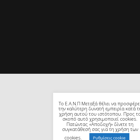
Το Ε.Α.Ν.Π Μεταξά θέλει να προσφέρε
την καλύτερη δυνατή εμπειρία κατά τ
χρήση αυτού του ιστότοπου. Προς τ
σκοπό αυτό χρησιμοποιεί cookies.
Πατώντας «Αποδοχή» δίνετε τη
συγκατάθεσή σας για τη χρήση των
cookies.
Ρυθμίσεις cookie