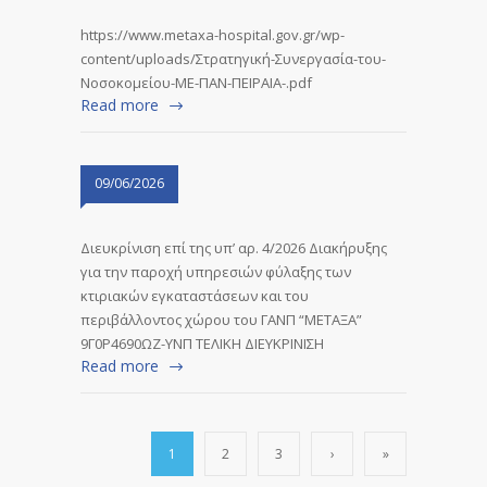
https://www.metaxa-hospital.gov.gr/wp-
content/uploads/Στρατηγική-Συνεργασία-του-
Νοσοκομείου-ΜΕ-ΠΑΝ-ΠΕΙΡΑΙΑ-.pdf
Read more
09/06/2026
Διευκρίνιση επί της υπ’ αρ. 4/2026 Διακήρυξης
για την παροχή υπηρεσιών φύλαξης των
κτιριακών εγκαταστάσεων και του
περιβάλλοντος χώρου του ΓΑΝΠ “ΜΕΤΑΞΑ”
9Γ0Ρ4690ΩΖ-ΥΝΠ ΤΕΛΙΚΗ ΔΙΕΥΚΡΙΝΙΣΗ
Read more
1
2
3
›
»