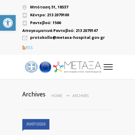
Μπόταση 51, 18537
Ανοίξτε τη γραμμή εργαλείων
Κέντρο: 213 2079100
Ραντεβού: 1566
Απογευματινά Ραντεβού: 213 2079147
protokollo@metaxa-hospital.gov.gr
RSS
Archives
HOME
ARCHIVES
30/07/2026