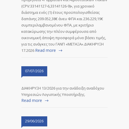
(CPV:33141127-6,33141126-9)», για χρονικό
διάστημα ενός (1) έτους προϋπολογισθείσας
δαπάνης 209.052,38€ άνευ ΦΠΑ και 236.229,19€
συμπεριλαμβανομένου ΦΠΑ, με κριτήριο
κατακύρωσης την πλέον συμφέρουσα από
οικονομική άποψη προσφορά μόνο βάσει τιμής,
για τις ανάγκες του ΓΑΝΠ «ΜΕΤΑΞΑ».ΔΙΑΚΗΡΥΞΗ
Read more
17.2026
07/07/2026
ΔΙΑΚΗΡΥΞΗ 13/2026 για την ανάδειξη αναδόχου
Υπηρεσιών Λογιστικής Υποστήριξης.
Read more
29/06/2026