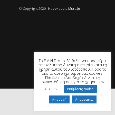
© Copyright 2020 -
Νοσοκομείο Μεταξά
Το Ε.Α.Ν.Π Μεταξά θέλει να προσφέρει
την καλύτερη δυνατή εμπειρία κατά τη
χρήση αυτού του ιστότοπου. Προς το
σκοπό αυτό χρησιμοποιεί cookies.
Πατώντας «Αποδοχή» δίνετε τη
συγκατάθεσή σας για τη χρήση των
cookies.
Ρυθμίσεις cookie
Αποδοχή
Απορρίπτω