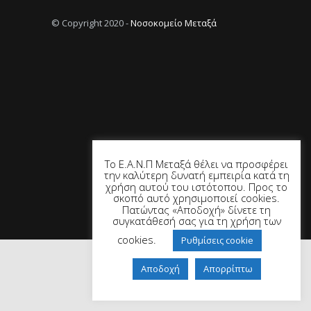
© Copyright 2020 -
Νοσοκομείο Μεταξά
Το Ε.Α.Ν.Π Μεταξά θέλει να προσφέρει
την καλύτερη δυνατή εμπειρία κατά τη
χρήση αυτού του ιστότοπου. Προς το
σκοπό αυτό χρησιμοποιεί cookies.
Πατώντας «Αποδοχή» δίνετε τη
συγκατάθεσή σας για τη χρήση των
cookies.
Ρυθμίσεις cookie
Αποδοχή
Απορρίπτω