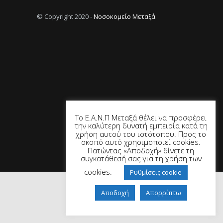
© Copyright 2020 -
Νοσοκομείο Μεταξά
Το Ε.Α.Ν.Π Μεταξά θέλει να προσφέρει
την καλύτερη δυνατή εμπειρία κατά τη
χρήση αυτού του ιστότοπου. Προς το
σκοπό αυτό χρησιμοποιεί cookies.
Πατώντας «Αποδοχή» δίνετε τη
συγκατάθεσή σας για τη χρήση των
cookies.
Ρυθμίσεις cookie
Αποδοχή
Απορρίπτω