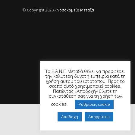
© Copyright 2020 -
Νοσοκομείο Μεταξά
Το Ε.Α.Ν.Π Μεταξά θέλει να προσφέρει
την καλύτερη δυνατή εμπειρία κατά τη
χρήση αυτού του ιστότοπου. Προς το
σκοπό αυτό χρησιμοποιεί cookies.
Πατώντας «Αποδοχή» δίνετε τη
συγκατάθεσή σας για τη χρήση των
cookies.
Ρυθμίσεις cookie
Αποδοχή
Απορρίπτω