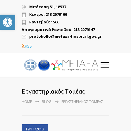
Μπόταση 51, 18537
Ανοίξτε τη γραμμή εργαλείων
Κέντρο: 213 2079100
Ραντεβού: 1566
Απογευματινά Ραντεβού: 213 2079147
protokollo@metaxa-hospital.gov.gr
RSS
Εργαστηριακός Tομέας
HOME
BLOG
ΕΡΓΑΣΤΗΡΙΑΚΌΣ TΟΜΈΑΣ
19/11/2013