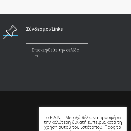
Σύνδεσμοι/Links
Επισκεφθείτε την σελίδα
Το Ε.Α.Ν.Π Μεταξά θέλει να προσφέρει
την καλύτερη δυνατή εμπειρία κατά τη
χρήση αυτού του ιστότοπου. Προς το