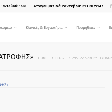
Απογευματινά Ραντεβού: 213 2079147
Ραντεβού: 1566
κομείο
Κλινικές & Εργαστήρια
Προμήθειες
Ε
ΙΑΤΡΟΦΗΣ»
HOME
BLOG
29/2022 ΔΙΑΚΗΡΥΞΗ «ΕΙΔ
ΟΦΗΣ»