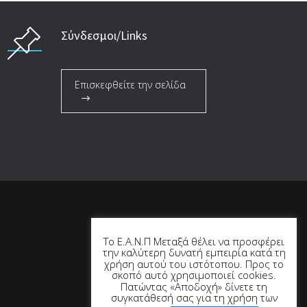
Σύνδεσμοι/Links
Επισκεφθείτε την σελίδα
Το Ε.Α.Ν.Π Μεταξά θέλει να προσφέρει
την καλύτερη δυνατή εμπειρία κατά τη
χρήση αυτού του ιστότοπου. Προς το
σκοπό αυτό χρησιμοποιεί cookies.
Πατώντας «Αποδοχή» δίνετε τη
συγκατάθεσή σας για τη χρήση των