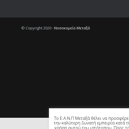
© Copyright 2020 -
Νοσοκομείο Μεταξά
Το Ε.Α.Ν.Π Μεταξά θέλει να προσφέρε
την καλύτερη δυνατή εμπειρία κατά τ
χρήση αυτού του ιστότοπου. Προς τ