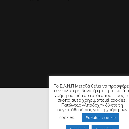
Το Ε.Α.Ν.Π Μεταξά θέλει να προσφέρε
την καλύτερη δυνατή εμπειρία κατά τ
χρήση αυτού του ιστότοπου. Προς τ
σκοπό αυτό χρησιμοποιεί cookies.
Πατώντας «Αποδοχή» δίνετε τη
συγκατάθεσή σας για τη χρήση των
cookies.
Ρυθμίσεις cookie