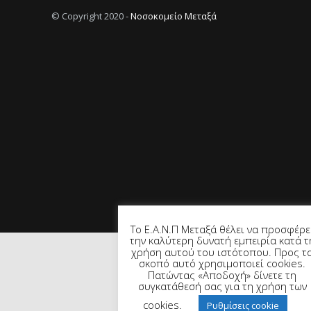
© Copyright 2020 -
Νοσοκομείο Μεταξά
Το Ε.Α.Ν.Π Μεταξά θέλει να προσφέρε
την καλύτερη δυνατή εμπειρία κατά τ
χρήση αυτού του ιστότοπου. Προς τ
σκοπό αυτό χρησιμοποιεί cookies.
Πατώντας «Αποδοχή» δίνετε τη
συγκατάθεσή σας για τη χρήση των
cookies.
Ρυθμίσεις cookie