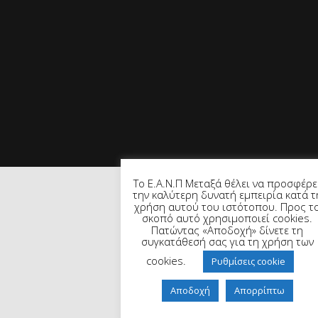
Το Ε.Α.Ν.Π Μεταξά θέλει να προσφέρε
την καλύτερη δυνατή εμπειρία κατά τ
χρήση αυτού του ιστότοπου. Προς τ
σκοπό αυτό χρησιμοποιεί cookies.
Πατώντας «Αποδοχή» δίνετε τη
συγκατάθεσή σας για τη χρήση των
cookies.
Ρυθμίσεις cookie
Αποδοχή
Απορρίπτω