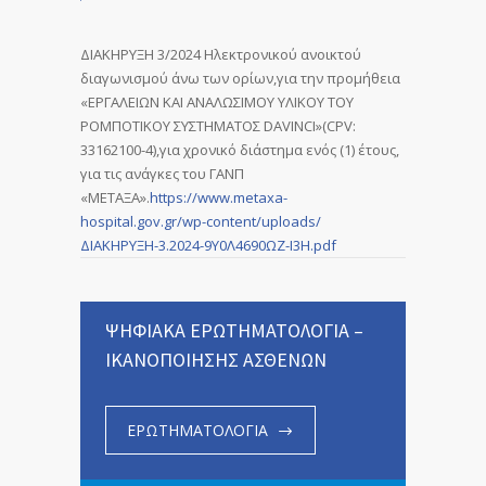
ΔΙΑΚΗΡΥΞΗ 3/2024 Ηλεκτρονικού ανοικτού
διαγωνισμού άνω των ορίων,για την προμήθεια
«ΕΡΓΑΛΕΙΩΝ ΚΑΙ ΑΝΑΛΩΣΙΜΟΥ ΥΛΙΚΟΥ ΤΟΥ
ΡΟΜΠΟΤΙΚΟΥ ΣΥΣΤΗΜΑΤΟΣ DAVINCI»(CPV:
33162100-4),για χρονικό διάστημα ενός (1) έτους,
για τις ανάγκες του ΓΑΝΠ
«ΜΕΤΑΞΑ».
https://www.metaxa-
hospital.gov.gr/wp-content/uploads/
ΔΙΑΚΗΡΥΞΗ-3.2024-9Υ0Λ4690ΩΖ-Ι3Η.pdf
ΨΗΦΙΑΚΑ ΕΡΩΤΗΜΑΤΟΛΟΓΙΑ –
ΙΚΑΝΟΠΟΙΗΣΗΣ ΑΣΘΕΝΩΝ
ΕΡΩΤΗΜΑΤΟΛΟΓΙΑ