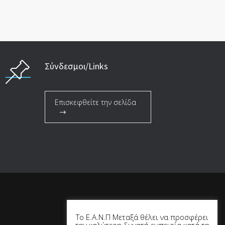
Σύνδεσμοι/Links
Επισκεφθείτε την σελίδα
Το Ε.Α.Ν.Π Μεταξά θέλει να προσφέρει