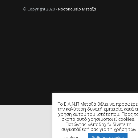
© Copyright 2020 -
Νοσοκομείο Μεταξά
Το Ε.Α.Ν.Π Μεταξά θέλει να προσφέρε
την καλύτερη δυνατή εμπειρία κατά τ
χρήση αυτού του ιστότοπου. Προς τ
σκοπό αυτό χρησιμοποιεί cookies.
Πατώντας «Αποδοχή» δίνετε τη
συγκατάθεσή σας για τη χρήση των
cookies.
Ρυθμίσεις cookie