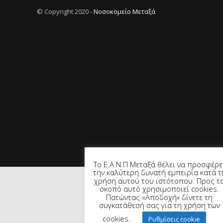
© Copyright 2020 -
Νοσοκομείο Μεταξά
Το Ε.Α.Ν.Π Μεταξά θέλει να προσφέρε
την καλύτερη δυνατή εμπειρία κατά τ
χρήση αυτού του ιστότοπου. Προς τ
σκοπό αυτό χρησιμοποιεί cookies.
Πατώντας «Αποδοχή» δίνετε τη
συγκατάθεσή σας για τη χρήση των
cookies.
Ρυθμίσεις cookie