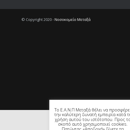
© Copyright 2020 -
Νοσοκομείο Μεταξά
Το Ε.Α.Ν.Π Μεταξά θέλει να προσφέρε
την καλύτερη δυνατή εμπειρία κατά τ
χρήση αυτού του ιστότοπου. Προς τ
σκοπό αυτό χρησιμοποιεί cookies.
Πατώντας «Αποδοχή» δίνετε τη